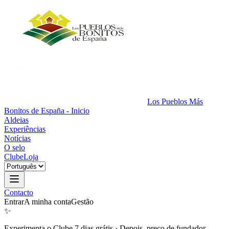
Los Pueblos Más
Bonitos de España - Inicio
Aldeias
Experiências
Notícias
O selo
Clube
Loja
Contacto
Entrar
A minha conta
Gestão
✨
Experimenta o Clube 7 dias grátis
·
Depois, preço de fundador.