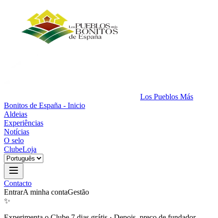
Los Pueblos Más
Bonitos de España - Inicio
Aldeias
Experiências
Notícias
O selo
Clube
Loja
Contacto
Entrar
A minha conta
Gestão
✨
Experimenta o Clube 7 dias grátis
·
Depois, preço de fundador.