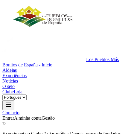
Los Pueblos Más
Bonitos de España - Inicio
Aldeias
Experiências
Notícias
O selo
Clube
Loja
Contacto
Entrar
A minha conta
Gestão
✨
Experimenta o Clube 7 dias grátis
·
Depois, preço de fundador.