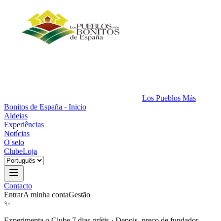
Los Pueblos Más
Bonitos de España - Inicio
Aldeias
Experiências
Notícias
O selo
Clube
Loja
Contacto
Entrar
A minha conta
Gestão
✨
Experimenta o Clube 7 dias grátis
·
Depois, preço de fundador.