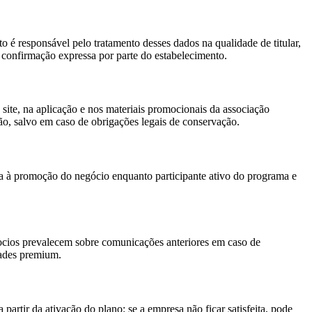
 é responsável pelo tratamento desses dados na qualidade de titular,
à confirmação expressa por parte do estabelecimento.
site, na aplicação e nos materiais promocionais da associação
ão, salvo em caso de obrigações legais de conservação.
à promoção do negócio enquanto participante ativo do programa e
ocios prevalecem sobre comunicações anteriores em caso de
dades premium.
rtir da ativação do plano: se a empresa não ficar satisfeita, pode