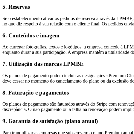
5. Reservas
Se o estabelecimento ativar os pedidos de reserva através da LPMBE, r
no que diz respeito à sua relação com o cliente final. Os pedidos env
6. Conteúdos e imagem
Ao carregar fotografias, textos e logótipos, a empresa concede à LPMB
enquanto durar a sua participação. A empresa mantém a titularidade d
7. Utilização das marcas LPMBE
Os planos de pagamento podem incluir as designações «Premium Clu
deve cessar no momento do cancelamento do plano ou da exclusão d
8. Faturação e pagamentos
Os planos de pagamento são faturados através do Stripe com renovaç
discrepância. O não pagamento ou a falha na renovação podem implic
9. Garantia de satisfação (plano anual)
Para tranquilizar as empresas que subscrevem o plano Premium anual, 