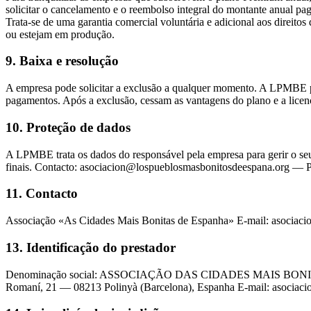
solicitar o cancelamento e o reembolso integral do montante anual 
Trata-se de uma garantia comercial voluntária e adicional aos direito
ou estejam em produção.
9. Baixa e resolução
A empresa pode solicitar a exclusão a qualquer momento. A LPMBE po
pagamentos. Após a exclusão, cessam as vantagens do plano e a licenç
10. Proteção de dados
A LPMBE trata os dados do responsável pela empresa para gerir o seu 
finais. Contacto: asociacion@lospueblosmasbonitosdeespana.org — Pol
11. Contacto
Associação «As Cidades Mais Bonitas de Espanha» E-mail: asociacio
13. Identificação do prestador
Denominação social: ASSOCIAÇÃO DAS CIDADES MAIS BONITAS DE
Romaní, 21 — 08213 Polinyà (Barcelona), Espanha E-mail: asociac