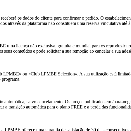
eceberá os dados do cliente para confirmar o pedido. O estabelecimento
iados através da plataforma não constituem uma reserva vinculativa até 
E uma licença não exclusiva, gratuita e mundial para os reproduzir no 
os seus conteúdos e pode solicitar a sua remoção ao cancelar a sua ades
b LPMBE» ou «Club LPMBE Selection». A sua utilização está limitada 
o programa.
ão automática, salvo cancelamento. Os preços publicados em /para-neg
ar a transição automática para o plano FREE e a perda das funcionali
a LPMBE oferece uma garantia de satisfação de 30 dias consecutivos a pa