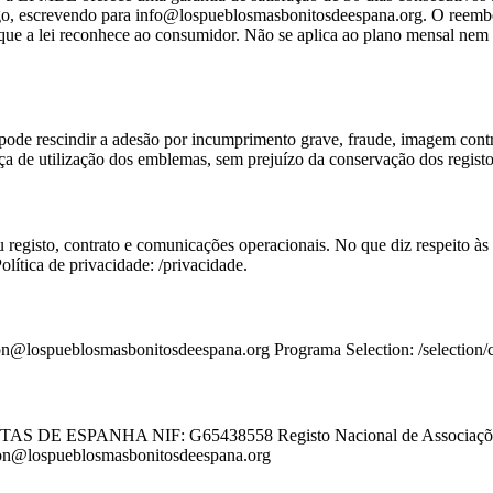
pago, escrevendo para info@lospueblosmasbonitosdeespana.org. O reemb
s que a lei reconhece ao consumidor. Não se aplica ao plano mensal nem
de rescindir a adesão por incumprimento grave, fraude, imagem contrá
a de utilização dos emblemas, sem prejuízo da conservação dos registos
registo, contrato e comunicações operacionais. No que diz respeito às 
ítica de privacidade: /privacidade.
n@lospueblosmasbonitosdeespana.org Programa Selection: /selection/
 ESPANHA NIF: G65438558 Registo Nacional de Associações: Gr
ion@lospueblosmasbonitosdeespana.org