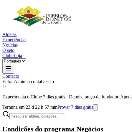
Aldeias
Experiências
Notícias
O selo
Clube
Loja
Contacto
Entrar
A minha conta
Gestão
✨
Experimenta o Clube 7 dias grátis
·
Depois, preço de fundador. Apena
Termina em 23 d 22 h 57 min
Provar 7 dias grátis
Condições do programa Negócios