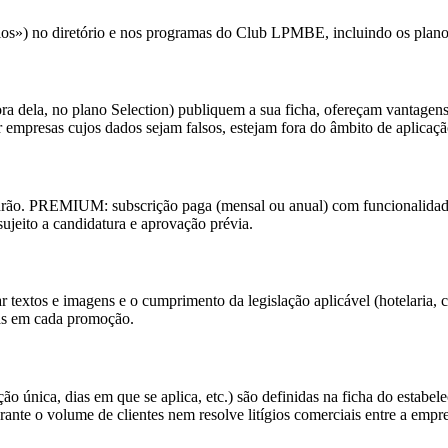
gócios») no diretório e nos programas do Club LPMBE, incluindo os
ra dela, no plano Selection) publiquem a sua ficha, ofereçam vantagens
 empresas cujos dados sejam falsos, estejam fora do âmbito de aplicaç
padrão. PREMIUM: subscrição paga (mensal ou anual) com funcionalidad
eito a candidatura e aprovação prévia.
r textos e imagens e o cumprimento da legislação aplicável (hotelaria, 
das em cada promoção.
ção única, dias em que se aplica, etc.) são definidas na ficha do estab
nte o volume de clientes nem resolve litígios comerciais entre a empre