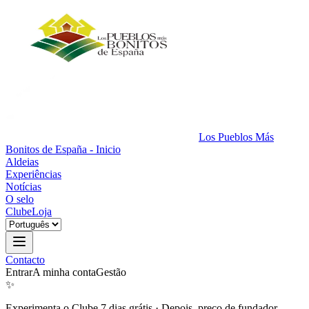
Los Pueblos Más
Bonitos de España - Inicio
Aldeias
Experiências
Notícias
O selo
Clube
Loja
Contacto
Entrar
A minha conta
Gestão
✨
Experimenta o Clube 7 dias grátis
·
Depois, preço de fundador.