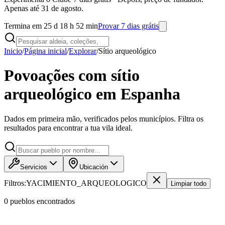
Apenas até 31 de agosto.
Termina em 25 d 18 h 52 min
Provar 7 dias grátis
Inicio
/
Página inicial
/
Explorar
/
Sítio arqueológico
Povoações com sítio
arqueológico em Espanha
Dados em primeira mão, verificados pelos municípios. Filtra os
resultados para encontrar a tua vila ideal.
Servicios
Ubicación
Filtros:
YACIMIENTO_ARQUEOLOGICO
Limpiar todo
0
pueblo
s
encontrado
s