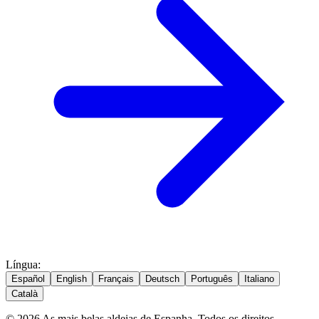
Língua
:
Español
English
Français
Deutsch
Português
Italiano
Català
© 2026 As mais belas aldeias de Espanha. Todos os direitos