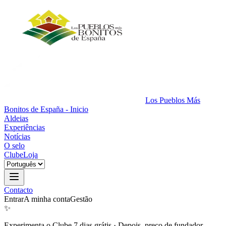
Los Pueblos Más
Bonitos de España - Inicio
Aldeias
Experiências
Notícias
O selo
Clube
Loja
Contacto
Entrar
A minha conta
Gestão
✨
Experimenta o Clube 7 dias grátis
·
Depois, preço de fundador.