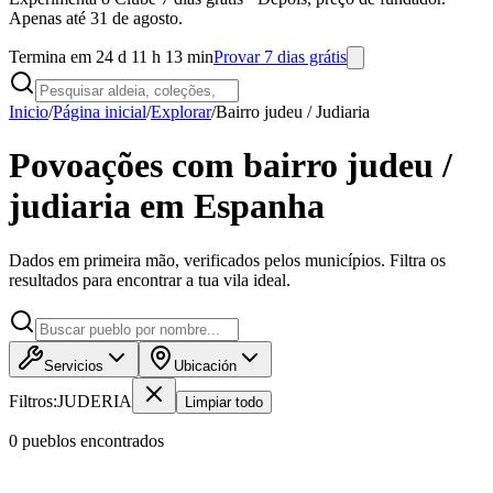
Apenas até 31 de agosto.
Termina em 24 d 11 h 13 min
Provar 7 dias grátis
Inicio
/
Página inicial
/
Explorar
/
Bairro judeu / Judiaria
Povoações com bairro judeu /
judiaria em Espanha
Dados em primeira mão, verificados pelos municípios. Filtra os
resultados para encontrar a tua vila ideal.
Servicios
Ubicación
Filtros:
JUDERIA
Limpiar todo
0
pueblo
s
encontrado
s