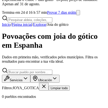
Apenas até 31 de agosto.
Termina em 24 d 16 h 57 min
Provar 7 dias grátis
Inicio
/
Página inicial
/
Explorar
/
Joia do gótico
Povoações com joia do gótico
em Espanha
Dados em primeira mão, verificados pelos municípios. Filtra os
resultados para encontrar a tua vila ideal.
Servicios
Ubicación
Filtros:
JOYA_GOTICA
Limpiar todo
0
pueblo
s
encontrado
s