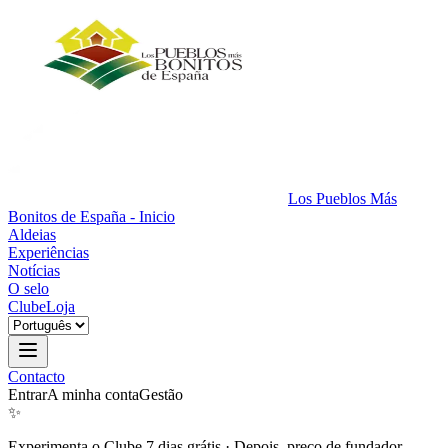
Los Pueblos Más
Bonitos de España - Inicio
Aldeias
Experiências
Notícias
O selo
Clube
Loja
Contacto
Entrar
A minha conta
Gestão
✨
Experimenta o Clube 7 dias grátis
·
Depois, preço de fundador.