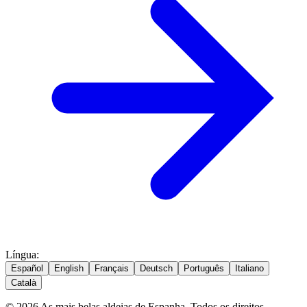
Língua
:
Español
English
Français
Deutsch
Português
Italiano
Català
© 2026 As mais belas aldeias de Espanha. Todos os direitos