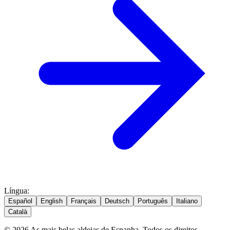
Língua
:
Español
English
Français
Deutsch
Português
Italiano
Català
© 2026 As mais belas aldeias de Espanha. Todos os direitos