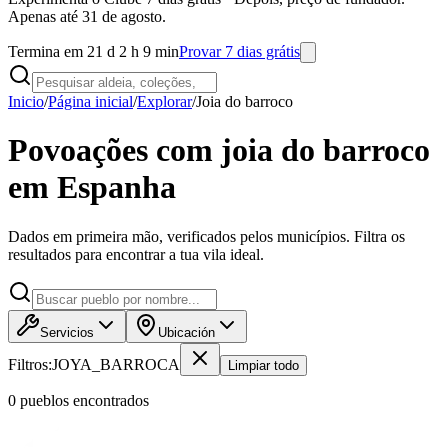
Apenas até 31 de agosto.
Termina em 21 d 2 h 9 min
Provar 7 dias grátis
Inicio
/
Página inicial
/
Explorar
/
Joia do barroco
Povoações com joia do barroco
em Espanha
Dados em primeira mão, verificados pelos municípios. Filtra os
resultados para encontrar a tua vila ideal.
Servicios
Ubicación
Filtros:
JOYA_BARROCA
Limpiar todo
0
pueblo
s
encontrado
s