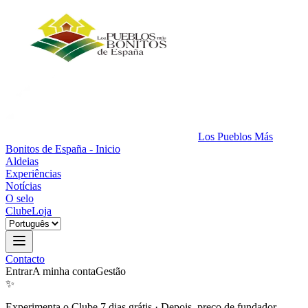
Los Pueblos Más
Bonitos de España - Inicio
Aldeias
Experiências
Notícias
O selo
Clube
Loja
Contacto
Entrar
A minha conta
Gestão
✨
Experimenta o Clube 7 dias grátis
·
Depois, preço de fundador.