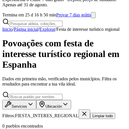
Apenas até 31 de agosto.
Termina em 25 d 16 h 50 min
Provar 7 dias grátis
Inicio
/
Página inicial
/
Explorar
/
Festa de interesse turístico regional
Povoações com festa de
interesse turístico regional em
Espanha
Dados em primeira mão, verificados pelos municípios. Filtra os
resultados para encontrar a tua vila ideal.
Servicios
Ubicación
Filtros:
FIESTA_INTERES_REGIONAL
Limpiar todo
0
pueblo
s
encontrado
s