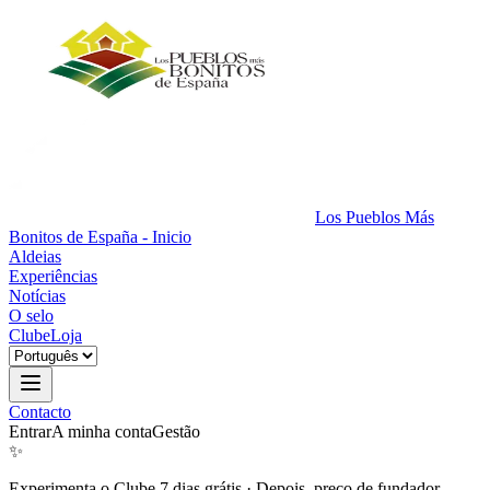
Los Pueblos Más
Bonitos de España - Inicio
Aldeias
Experiências
Notícias
O selo
Clube
Loja
Contacto
Entrar
A minha conta
Gestão
✨
Experimenta o Clube 7 dias grátis
·
Depois, preço de fundador.