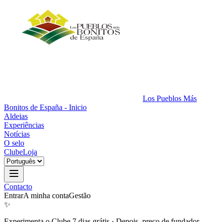
Los Pueblos Más
Bonitos de España - Inicio
Aldeias
Experiências
Notícias
O selo
Clube
Loja
Contacto
Entrar
A minha conta
Gestão
✨
Experimenta o Clube 7 dias grátis
·
Depois, preço de fundador.