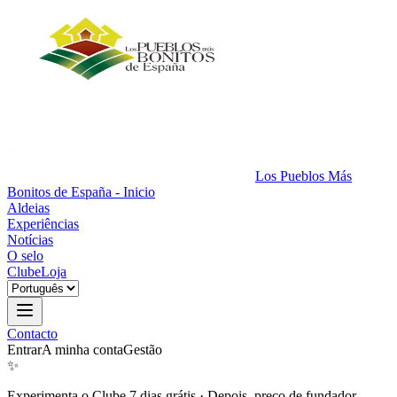
Los Pueblos Más
Bonitos de España - Inicio
Aldeias
Experiências
Notícias
O selo
Clube
Loja
Contacto
Entrar
A minha conta
Gestão
✨
Experimenta o Clube 7 dias grátis
·
Depois, preço de fundador.