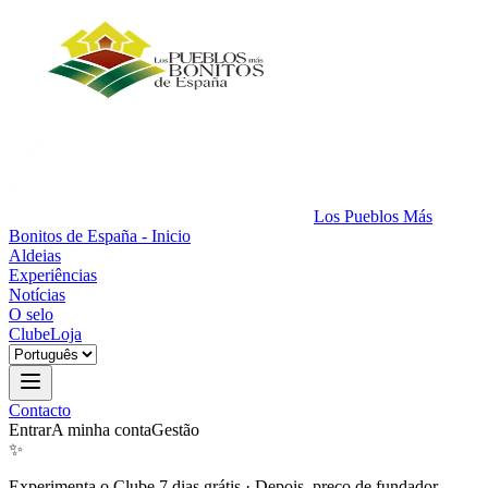
Los Pueblos Más
Bonitos de España - Inicio
Aldeias
Experiências
Notícias
O selo
Clube
Loja
Contacto
Entrar
A minha conta
Gestão
✨
Experimenta o Clube 7 dias grátis
·
Depois, preço de fundador.