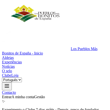
Los Pueblos Más
Bonitos de España - Inicio
Aldeias
Experiências
Notícias
O selo
Clube
Loja
Contacto
Entrar
A minha conta
Gestão
✨
Experimenta o Clube 7 dias grátis
·
Depois, preço de fundador.