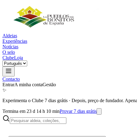
Aldeias
Experiências
Notícias
O selo
Clube
Loja
Contacto
Entrar
A minha conta
Gestão
✨
Experimenta o Clube 7 dias grátis
·
Depois, preço de fundador. Apena
Termina em 23 d 14 h 10 min
Provar 7 dias grátis