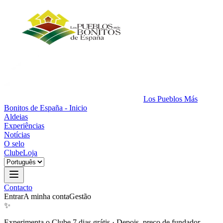
Los Pueblos Más
Bonitos de España - Inicio
Aldeias
Experiências
Notícias
O selo
Clube
Loja
Contacto
Entrar
A minha conta
Gestão
✨
Experimenta o Clube 7 dias grátis
·
Depois, preço de fundador.