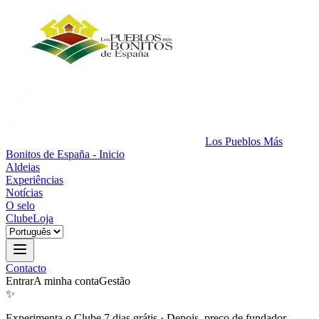
Los Pueblos Más
Bonitos de España - Inicio
Aldeias
Experiências
Notícias
O selo
Clube
Loja
Contacto
Entrar
A minha conta
Gestão
✨
Experimenta o Clube 7 dias grátis
·
Depois, preço de fundador.