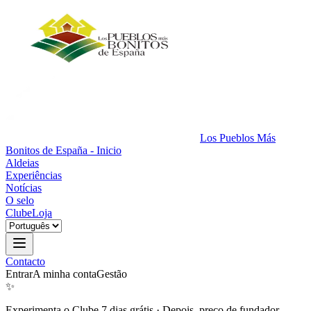
Los Pueblos Más
Bonitos de España - Inicio
Aldeias
Experiências
Notícias
O selo
Clube
Loja
Contacto
Entrar
A minha conta
Gestão
✨
Experimenta o Clube 7 dias grátis
·
Depois, preço de fundador.