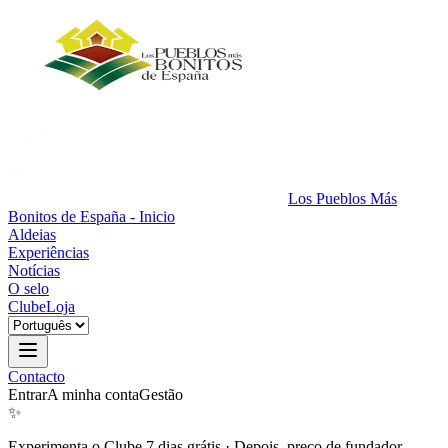
Los Pueblos Más
Bonitos de España - Inicio
Aldeias
Experiências
Notícias
O selo
Clube
Loja
Contacto
Entrar
A minha conta
Gestão
✨
Experimenta o Clube 7 dias grátis
·
Depois, preço de fundador.