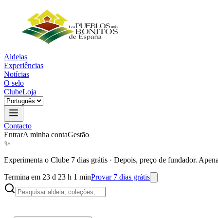
Aldeias
Experiências
Notícias
O selo
Clube
Loja
Contacto
Entrar
A minha conta
Gestão
✨
Experimenta o Clube 7 dias grátis
·
Depois, preço de fundador. Apena
Termina em 23 d 23 h 1 min
Provar 7 dias grátis