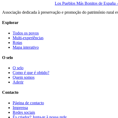
Los Pueblos Más Bonitos de España - 
Associação dedicada à preservação e promoção do património rural e
Explorar
Todos os povos
Multi-experiências
Rotas
Mapa interativo
O selo
O selo
Como é que é obtido?
Quem somos
Aderir
Contacto
Página de contacto
Imprensa
Redes sociais
És criador? Junta-te à nossa rede