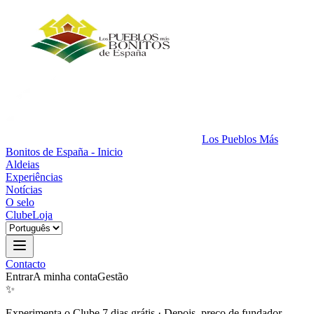
Los Pueblos Más
Bonitos de España - Inicio
Aldeias
Experiências
Notícias
O selo
Clube
Loja
Contacto
Entrar
A minha conta
Gestão
✨
Experimenta o Clube 7 dias grátis
·
Depois, preço de fundador.