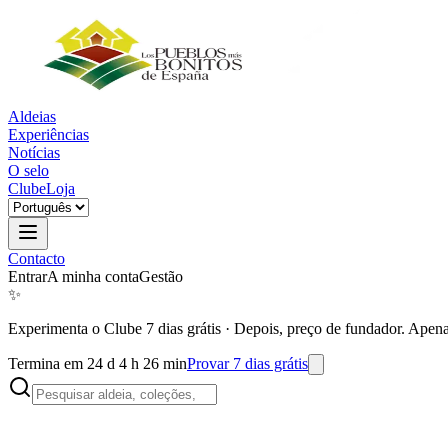
Aldeias
Experiências
Notícias
O selo
Clube
Loja
Contacto
Entrar
A minha conta
Gestão
✨
Experimenta o Clube 7 dias grátis
·
Depois, preço de fundador. Apena
Termina em 24 d 4 h 26 min
Provar 7 dias grátis