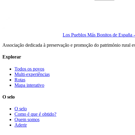
Los Pueblos Más Bonitos de España - 
Associação dedicada à preservação e promoção do património rural e
Explorar
Todos os povos
Multi-experiências
Rotas
Mapa interativo
O selo
O selo
Como é que é obtido?
Quem somos
Aderir