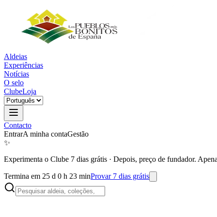
Aldeias
Experiências
Notícias
O selo
Clube
Loja
Contacto
Entrar
A minha conta
Gestão
✨
Experimenta o Clube 7 dias grátis
·
Depois, preço de fundador. Apena
Termina em 25 d 0 h 23 min
Provar 7 dias grátis