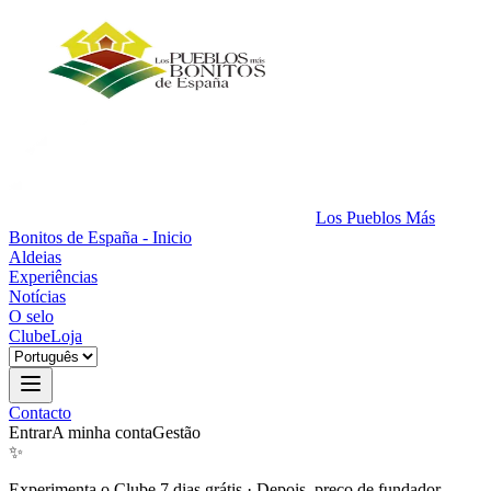
Los Pueblos Más
Bonitos de España - Inicio
Aldeias
Experiências
Notícias
O selo
Clube
Loja
Contacto
Entrar
A minha conta
Gestão
✨
Experimenta o Clube 7 dias grátis
·
Depois, preço de fundador.