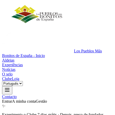
Los Pueblos Más
Bonitos de España - Inicio
Aldeias
Experiências
Notícias
O selo
Clube
Loja
Contacto
Entrar
A minha conta
Gestão
✨
Experimenta o Clube 7 dias grátis
·
Depois, preço de fundador.