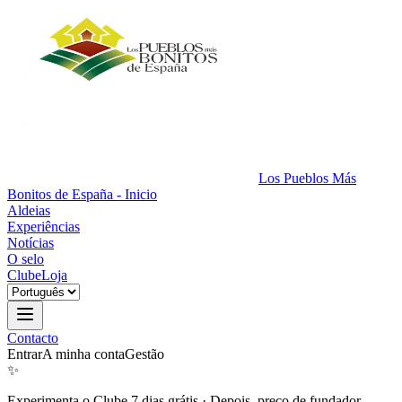
Los Pueblos Más
Bonitos de España - Inicio
Aldeias
Experiências
Notícias
O selo
Clube
Loja
Contacto
Entrar
A minha conta
Gestão
✨
Experimenta o Clube 7 dias grátis
·
Depois, preço de fundador.