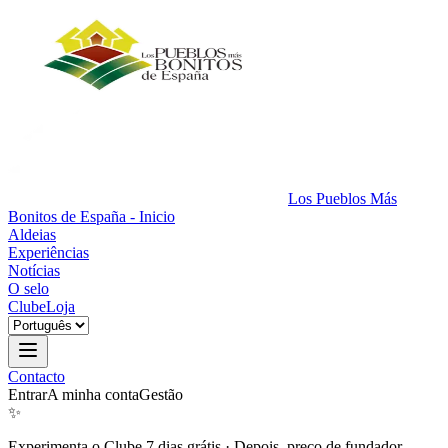
Los Pueblos Más
Bonitos de España - Inicio
Aldeias
Experiências
Notícias
O selo
Clube
Loja
Contacto
Entrar
A minha conta
Gestão
✨
Experimenta o Clube 7 dias grátis
·
Depois, preço de fundador.