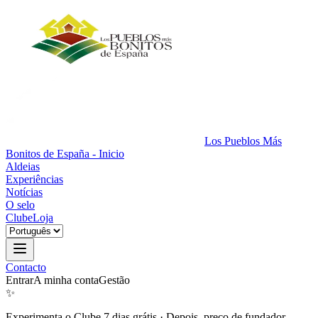
Los Pueblos Más
Bonitos de España - Inicio
Aldeias
Experiências
Notícias
O selo
Clube
Loja
Contacto
Entrar
A minha conta
Gestão
✨
Experimenta o Clube 7 dias grátis
·
Depois, preço de fundador.