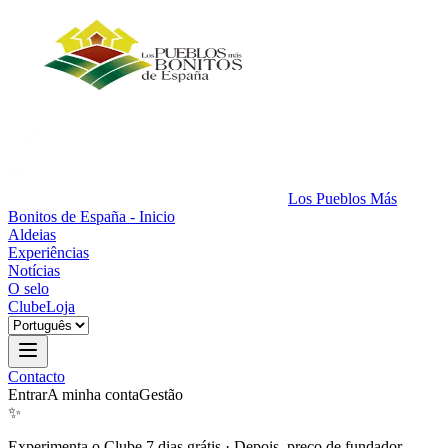
Los Pueblos Más
Bonitos de España - Inicio
Aldeias
Experiências
Notícias
O selo
Clube
Loja
Contacto
Entrar
A minha conta
Gestão
✨
Experimenta o Clube 7 dias grátis
·
Depois, preço de fundador.