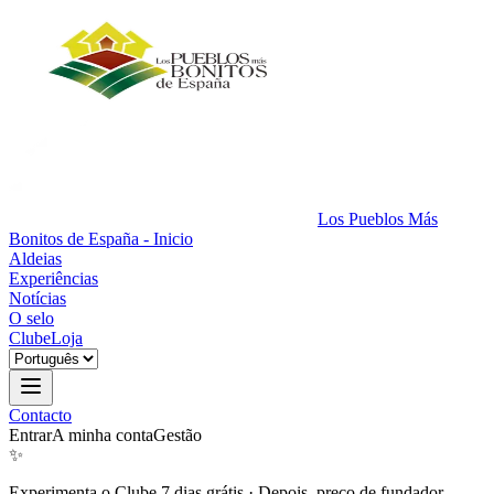
Los Pueblos Más
Bonitos de España - Inicio
Aldeias
Experiências
Notícias
O selo
Clube
Loja
Contacto
Entrar
A minha conta
Gestão
✨
Experimenta o Clube 7 dias grátis
·
Depois, preço de fundador.