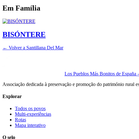
Em Família
BISÓNTERE
← Volver a
Santillana Del Mar
Los Pueblos Más Bonitos de España - 
Associação dedicada à preservação e promoção do património rural e
Explorar
Todos os povos
Multi-experiências
Rotas
Mapa interativo
O selo