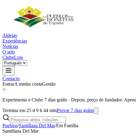
Aldeias
Experiências
Notícias
O selo
Clube
Loja
Contacto
Entrar
A minha conta
Gestão
✨
Experimenta o Clube 7 dias grátis
·
Depois, preço de fundador. Apena
Termina em 25 d 9 h 44 min
Provar 7 dias grátis
Pueblos
/
Santillana Del Mar
/
Em Família
Santillana Del Mar