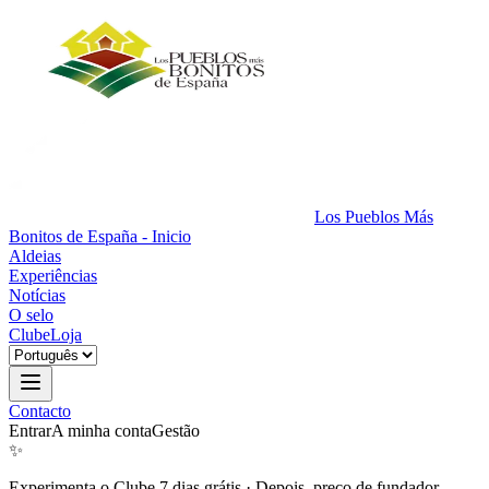
Los Pueblos Más
Bonitos de España - Inicio
Aldeias
Experiências
Notícias
O selo
Clube
Loja
Contacto
Entrar
A minha conta
Gestão
✨
Experimenta o Clube 7 dias grátis
·
Depois, preço de fundador.