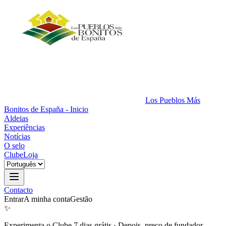
Los Pueblos Más
Bonitos de España - Inicio
Aldeias
Experiências
Notícias
O selo
Clube
Loja
Contacto
Entrar
A minha conta
Gestão
✨
Experimenta o Clube 7 dias grátis
·
Depois, preço de fundador.