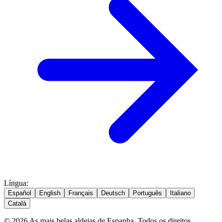
Língua
:
Español
English
Français
Deutsch
Português
Italiano
Català
© 2026 As mais belas aldeias de Espanha. Todos os direitos