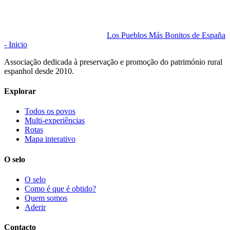
Los Pueblos Más Bonitos de España
- Inicio
Associação dedicada à preservação e promoção do património rural
espanhol desde 2010.
Explorar
Todos os povos
Multi-experiências
Rotas
Mapa interativo
O selo
O selo
Como é que é obtido?
Quem somos
Aderir
Contacto