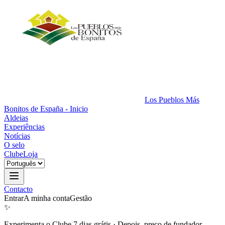
Los Pueblos Más
Bonitos de España - Inicio
Aldeias
Experiências
Notícias
O selo
Clube
Loja
Contacto
Entrar
A minha conta
Gestão
✨
Experimenta o Clube 7 dias grátis
·
Depois, preço de fundador.