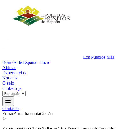
Los Pueblos Más
Bonitos de España - Inicio
Aldeias
Experiências
Notícias
O selo
Clube
Loja
Contacto
Entrar
A minha conta
Gestão
✨
Experimenta o Clube 7 dias grátis
·
Depois, preço de fundador.