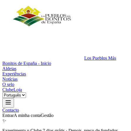
Los Pueblos Más
Bonitos de España - Inicio
Aldeias
Experiências
Notícias
O selo
Clube
Loja
Contacto
Entrar
A minha conta
Gestão
✨
Experimenta o Clube 7 dias grátis
·
Depois, preço de fundador.