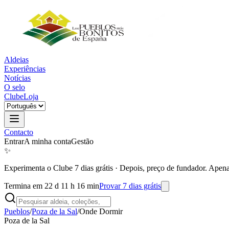
Aldeias
Experiências
Notícias
O selo
Clube
Loja
Contacto
Entrar
A minha conta
Gestão
✨
Experimenta o Clube 7 dias grátis
·
Depois, preço de fundador. Apena
Termina em 22 d 11 h 16 min
Provar 7 dias grátis
Pueblos
/
Poza de la Sal
/
Onde Dormir
Poza de la Sal