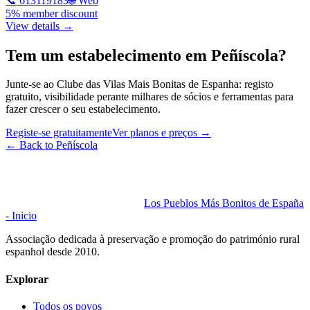
📞
613119183
🌐 Web
5% member discount
View details →
Tem um estabelecimento em Peñíscola?
Junte-se ao Clube das Vilas Mais Bonitas de Espanha: registo
gratuito, visibilidade perante milhares de sócios e ferramentas para
fazer crescer o seu estabelecimento.
Registe-se gratuitamente
Ver planos e preços
→
←
Back to Peñíscola
Los Pueblos Más Bonitos de España
- Inicio
Associação dedicada à preservação e promoção do património rural
espanhol desde 2010.
Explorar
Todos os povos