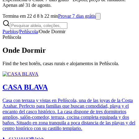
Apenas até 31 de agosto.
Termina em 22 d 8 h 22 min
Provar 7 dias grátis
Pueblos
/
Peñíscola
/
Onde Dormir
Peñíscola
Onde Dormir
Find the best hotéis, casas rurais e alojamentos in Peñíscola.
CASA BLAVA
Casa con terraza y vistas en Peñíscola, una de las joyas de la Costa
Azahar. Perfecto para familias que buscan comodidad, playa y el
encanto del casco histórico. La casa dispone de tres dormitorios
amplios, salón-comedor, terraza, cocina completa equipada y dos
baños. Situado en zona tranquila a poca distancia de las playas y del
centro histórico con su castillo templario.