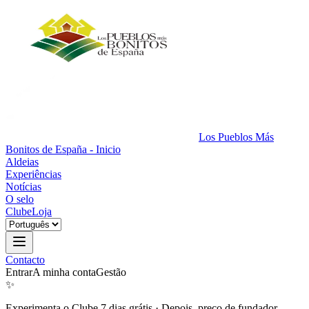
Los Pueblos Más
Bonitos de España - Inicio
Aldeias
Experiências
Notícias
O selo
Clube
Loja
Contacto
Entrar
A minha conta
Gestão
✨
Experimenta o Clube 7 dias grátis
·
Depois, preço de fundador.