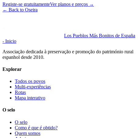
Registe-se gratuitamente
Ver planos e preços
→
←
Back to Oseira
Los Pueblos Más Bonitos de España
- Inicio
Associação dedicada à preservação e promoção do património rural
espanhol desde 2010.
Explorar
Todos os povos
Multi-experiências
Rotas
Mapa interativo
O selo
O selo
Como é que é obtido?
Quem somos