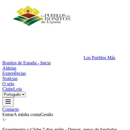
Los Pueblos Más
Bonitos de España - Inicio
Aldeias
Experiências
Notícias
O selo
Clube
Loja
Contacto
Entrar
A minha conta
Gestão
✨
Experimenta o Clube 7 dias grátis
·
Depois, preço de fundador.