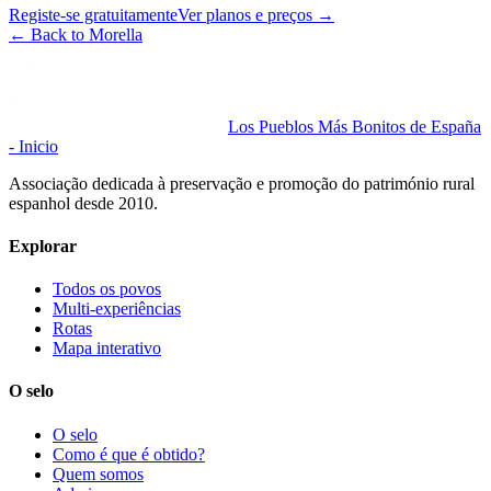
Registe-se gratuitamente
Ver planos e preços
→
←
Back to Morella
Los Pueblos Más Bonitos de España
- Inicio
Associação dedicada à preservação e promoção do património rural
espanhol desde 2010.
Explorar
Todos os povos
Multi-experiências
Rotas
Mapa interativo
O selo
O selo
Como é que é obtido?
Quem somos