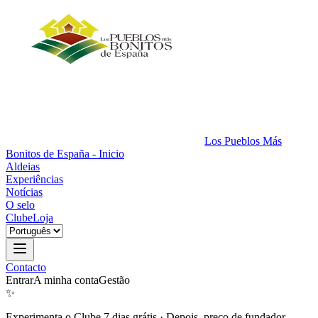
Los Pueblos Más
Bonitos de España - Inicio
Aldeias
Experiências
Notícias
O selo
Clube
Loja
Contacto
Entrar
A minha conta
Gestão
✨
Experimenta o Clube 7 dias grátis
·
Depois, preço de fundador.