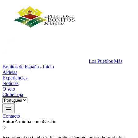
Los Pueblos Más
Bonitos de España - Inicio
Aldeias
Experiências
Notícias
O selo
Clube
Loja
Contacto
Entrar
A minha conta
Gestão
✨
Experimenta o Clube 7 dias grátis
·
Depois, preço de fundador.