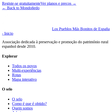
Registe-se gratuitamente
Ver planos e preços
→
←
Back to Mondoñedo
Los Pueblos Más Bonitos de España
- Inicio
Associação dedicada à preservação e promoção do património rural
espanhol desde 2010.
Explorar
Todos os povos
Multi-experiências
Rotas
Mapa interativo
O selo
O selo
Como é que é obtido?
Quem somos