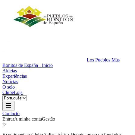
Los Pueblos Más
Bonitos de España - Inicio
Aldeias
Experiências
Notícias
O selo
Clube
Loja
Contacto
Entrar
A minha conta
Gestão
✨
Experimenta o Clube 7 dias grátis
·
Depois, preço de fundador.