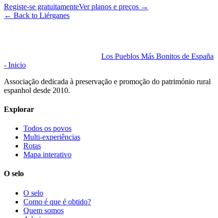
Registe-se gratuitamente
Ver planos e preços
→
←
Back to Liérganes
Los Pueblos Más Bonitos de España
- Inicio
Associação dedicada à preservação e promoção do património rural
espanhol desde 2010.
Explorar
Todos os povos
Multi-experiências
Rotas
Mapa interativo
O selo
O selo
Como é que é obtido?
Quem somos