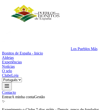
Los Pueblos Más
Bonitos de España - Inicio
Aldeias
Experiências
Notícias
O selo
Clube
Loja
Contacto
Entrar
A minha conta
Gestão
✨
Experimenta o Clube 7 dias grátis
·
Depois, preço de fundador.