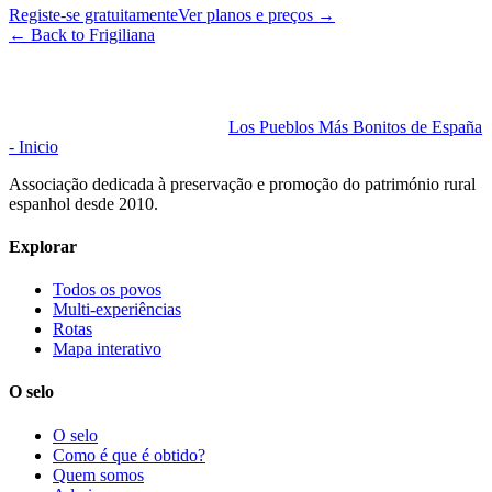
Registe-se gratuitamente
Ver planos e preços
→
←
Back to Frigiliana
Los Pueblos Más Bonitos de España
- Inicio
Associação dedicada à preservação e promoção do património rural
espanhol desde 2010.
Explorar
Todos os povos
Multi-experiências
Rotas
Mapa interativo
O selo
O selo
Como é que é obtido?
Quem somos