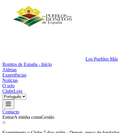
Los Pueblos Más
Bonitos de España - Inicio
Aldeias
Experiências
Notícias
O selo
Clube
Loja
Contacto
Entrar
A minha conta
Gestão
✨
Experimenta o Clube 7 dias grátis
·
Depois, preço de fundador.