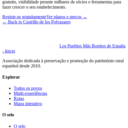
gratuito, visibilidade perante milhares de sócios e ferramentas para
fazer crescer o seu estabelecimento.
Registe-se gratuitamente
Ver planos e preços
→
←
Back to Castrillo de los Polvazares
Los Pueblos Más Bonitos de España
- Inicio
Associação dedicada à preservação e promoção do património rural
espanhol desde 2010.
Explorar
Todos os povos
Multi-experiências
Rotas
Mapa interativo
O selo
O selo