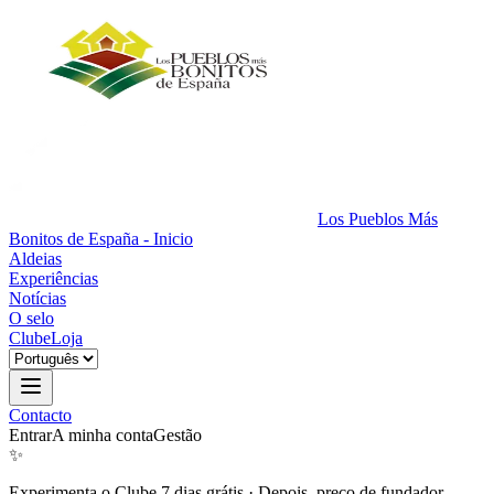
Los Pueblos Más
Bonitos de España - Inicio
Aldeias
Experiências
Notícias
O selo
Clube
Loja
Contacto
Entrar
A minha conta
Gestão
✨
Experimenta o Clube 7 dias grátis
·
Depois, preço de fundador.