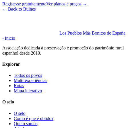
Registe-se gratuitamente
Ver planos e preços
→
←
Back to Bulnes
Los Pueblos Más Bonitos de España
- Inicio
Associação dedicada à preservação e promoção do património rural
espanhol desde 2010.
Explorar
Todos os povos
Multi-experiências
Rotas
Mapa interativo
O selo
O selo
Como é que é obtido?
Quem somos