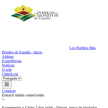
Los Pueblos Más
Bonitos de España - Inicio
Aldeias
Experiências
Notícias
O selo
Clube
Loja
Contacto
Entrar
A minha conta
Gestão
✨
Experimenta o Clube 7 dias grátis
·
Depois, preço de fundador.