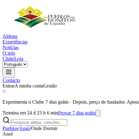
Aldeias
Experiências
Notícias
O selo
Clube
Loja
Contacto
Entrar
A minha conta
Gestão
✨
Experimenta o Clube 7 dias grátis
·
Depois, preço de fundador. Apena
Termina em 24 d 23 h 6 min
Provar 7 dias grátis
Pueblos
/
Ansó
/
Onde Dormir
Ansó