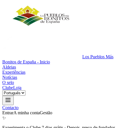
Los Pueblos Más
Bonitos de España - Inicio
Aldeias
Experiências
Notícias
O selo
Clube
Loja
Contacto
Entrar
A minha conta
Gestão
✨
Experimenta o Clube 7 dias grátis
·
Depois, preço de fundador.