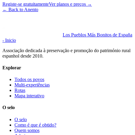
Registe-se gratuitamente
Ver planos e preços
→
←
Back to Anento
Los Pueblos Más Bonitos de España
- Inicio
Associação dedicada à preservação e promoção do património rural
espanhol desde 2010.
Explorar
Todos os povos
Multi-experiências
Rotas
Mapa interativo
O selo
O selo
Como é que é obtido?
Quem somos