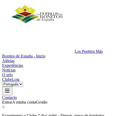
Los Pueblos Más
Bonitos de España - Inicio
Aldeias
Experiências
Notícias
O selo
Clube
Loja
Contacto
Entrar
A minha conta
Gestão
✨
Experimenta o Clube 7 dias grátis
·
Depois, preço de fundador.