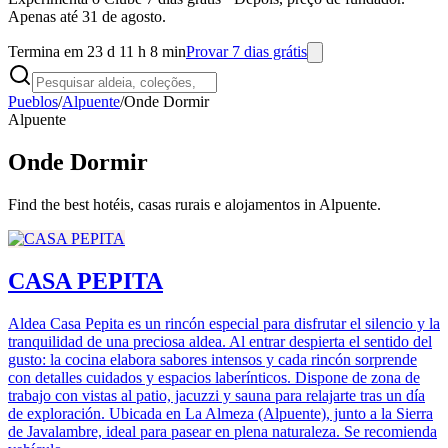
Apenas até 31 de agosto.
Termina em 23 d 11 h 8 min
Provar 7 dias grátis
Pueblos
/
Alpuente
/
Onde Dormir
Alpuente
Onde Dormir
Find the best hotéis, casas rurais e alojamentos in Alpuente.
CASA PEPITA
Aldea Casa Pepita es un rincón especial para disfrutar el silencio y la
tranquilidad de una preciosa aldea. Al entrar despierta el sentido del
gusto: la cocina elabora sabores intensos y cada rincón sorprende
con detalles cuidados y espacios laberínticos. Dispone de zona de
trabajo con vistas al patio, jacuzzi y sauna para relajarte tras un día
de exploración. Ubicada en La Almeza (Alpuente), junto a la Sierra
de Javalambre, ideal para pasear en plena naturaleza. Se recomienda